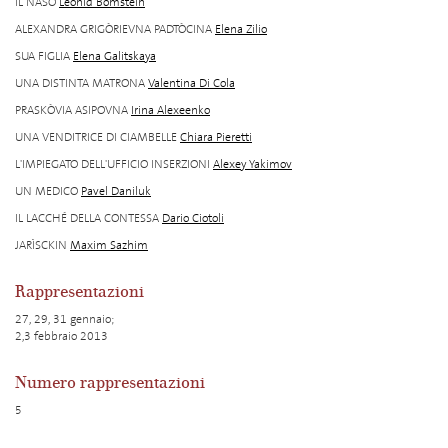
IL NASO
Leonid Bomstein
ALEXANDRA GRIGÒRIEVNA PADTÒCINA
Elena Zilio
SUA FIGLIA
Elena Galitskaya
UNA DISTINTA MATRONA
Valentina Di Cola
PRASKÒVIA ASIPOVNA
Irina Alexeenko
UNA VENDITRICE DI CIAMBELLE
Chiara Pieretti
L'IMPIEGATO DELL'UFFICIO INSERZIONI
Alexey Yakimov
UN MEDICO
Pavel Daniluk
IL LACCHÉ DELLA CONTESSA
Dario Ciotoli
JARÌSCKIN
Maxim Sazhim
Rappresentazioni
27, 29, 31 gennaio;
2,3 febbraio 2013
Numero rappresentazioni
5