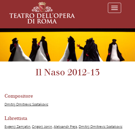
T
o
g
g
l
e
n
a
v
i
g
a
Il Naso 2012-13
t
i
o
n
Compositore
Dmitrij Dmitrevic Sostakovic
Librettista
Evgenij Zamjatin
,
Grigorij Jonin
,
Aleksandr Prejs
,
Dmitrij Dmitrevic Sostakovic