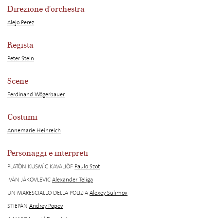
Direzione d'orchestra
Alejo Perez
Regista
Peter Stein
Scene
Ferdinand Wögerbauer
Costumi
Annemarie Heinreich
Personaggi e interpreti
PLATÒN KUSMÌC KAVALIÒF
Paulo Szot
IVÀN JÀKOVLEVIC
Alexander Teliga
UN MARESCIALLO DELLA POLIZIA
Alexey Sulimov
STIEPÀN
Andrey Popov