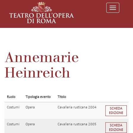
T
o
g
g
l
e
n
a
v
Annemarie
i
g
a
Heinreich
t
i
o
n
Ruolo
Tipologia evento
Titolo
Costumi
Opera
Cavalleria rusticana 2004
SCHEDA
EDIZIONE
Costumi
Opera
Cavalleria rusticana 2005
SCHEDA
EDIZIONE