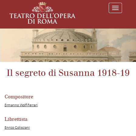
T
o
g
g
l
e
n
a
v
i
g
a
Il segreto di Susanna 1918-19
t
i
o
n
Compositore
Ermanno Wolf-Ferrari
Librettista
Enrico Golisciani