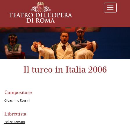
T
o
g
g
l
e
n
a
v
i
g
a
Il turco in Italia 2006
t
i
o
n
Compositore
Gioachino Rossini
Librettista
Felice Romani