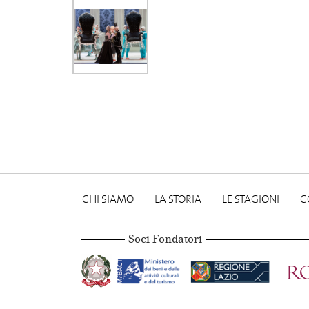
CHI SIAMO
LA STORIA
LE STAGIONI
C
Soci Fondatori