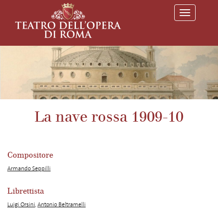
T
o
g
g
l
e
n
a
v
i
g
a
La nave rossa 1909-10
t
i
o
n
Compositore
Armando Seppilli
Librettista
Luigi Orsini
,
Antonio Beltramelli