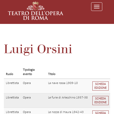
T
o
g
g
l
e
n
a
v
Luigi Orsini
i
g
a
t
i
o
Tipologia
n
Ruolo
evento
Titolo
Librettista
Opera
La nave rossa 1909-10
SCHEDA
EDIZIONE
Librettista
Opera
Le furie di Arlecchino 1937-38
SCHEDA
EDIZIONE
Librettista
Opera
Le nozze di Haura 1942-43
SCHEDA