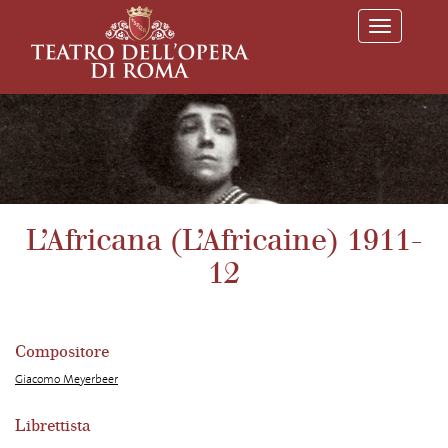
T
o
g
g
l
e
n
a
v
i
g
a
L’Africana (L’Africaine) 1911-
t
i
12
o
n
Compositore
Giacomo Meyerbeer
Librettista