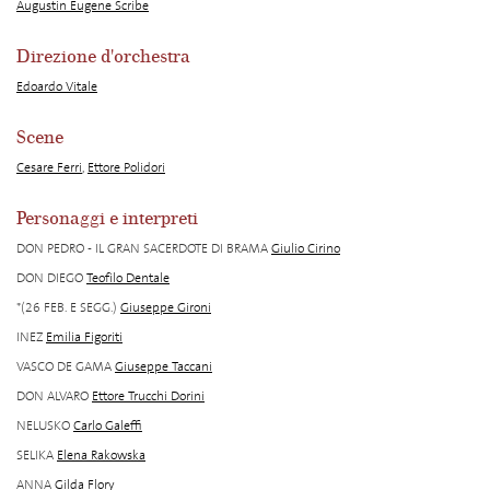
Augustin Eugene Scribe
Direzione d'orchestra
Edoardo Vitale
Scene
Cesare Ferri
,
Ettore Polidori
Personaggi e interpreti
DON PEDRO - IL GRAN SACERDOTE DI BRAMA
Giulio Cirino
DON DIEGO
Teofilo Dentale
*(26 FEB. E SEGG.)
Giuseppe Gironi
INEZ
Emilia Figoriti
VASCO DE GAMA
Giuseppe Taccani
DON ALVARO
Ettore Trucchi Dorini
NELUSKO
Carlo Galeffi
SELIKA
Elena Rakowska
ANNA
Gilda Flory