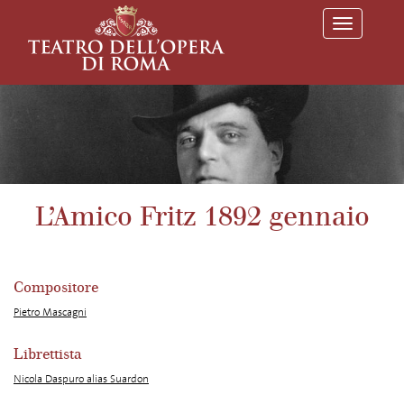
T
o
g
g
l
e
n
a
v
i
g
a
L’Amico Fritz 1892 gennaio
t
i
o
n
Compositore
Pietro Mascagni
Librettista
Nicola Daspuro alias Suardon