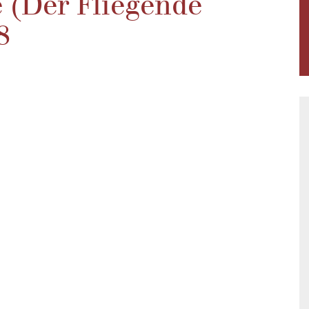
e (Der Fliegende
8