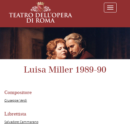
T
o
g
g
l
e
n
a
v
i
g
a
Luisa Miller 1989-90
t
i
o
n
Compositore
Giuseppe Verdi
Librettista
Salvadore Cammarano