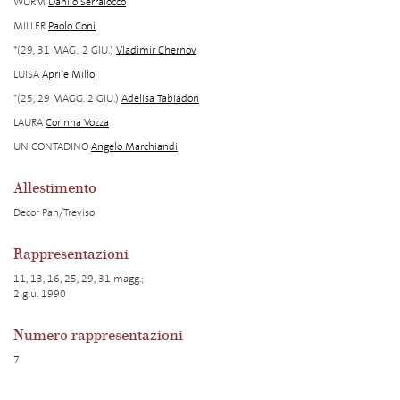
WURM
Danilo Serraiocco
MILLER
Paolo Coni
*(29, 31 MAG., 2 GIU.)
Vladimir Chernov
LUISA
Aprile Millo
*(25, 29 MAGG. 2 GIU.)
Adelisa Tabiadon
LAURA
Corinna Vozza
UN CONTADINO
Angelo Marchiandi
Allestimento
Decor Pan/Treviso
Rappresentazioni
11, 13, 16, 25, 29, 31 magg.;
2 giu. 1990
Numero rappresentazioni
7