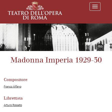
T
o
g
g
l
e
n
a
v
i
g
a
Madonna Imperia 1929-30
t
i
o
n
Compositore
Franco Alfano
Librettista
Arturo Rossato