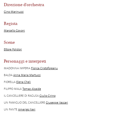
Direzione d'orchestra
Gino Marinuzzi
Regista
Marcello Govoni
Scene
Ettore Polidori
Personaggi e interpreti
MADONNA IMPERIA
Florica Cristoforeanu
BALDA
Anna Maria Martucci
FIORELLA
Elena Cheli
FILIPPO MALA
Tomaz Alcaide
IL CANCELLIERE DI RAGUSA
Giulio Cirino
UN FAMIGLIO DEL CANCELLIERE
Giuseppe Vaccari
UN FANTE
Amerigo Neri