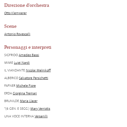
Direzione d'orchestra
Otto Klemperer
Scene
Antonio Rovescalli
Personaggi e interpreti
SIGFRIDO
Amedeo Bassi
MIME
Luigi Nardi
IL VIANDANTE
Nicolai Melnikoff
ALBERICO
Salvatore Persichetti
FAFNER
Michele Fiore
ERDA
Giorgina Tremari
BRUNILDE
Maria Llacer
*(6 GEN. E SEGG.)
Mary Verriotis
UNA VOCE INTERNA
Versanilli