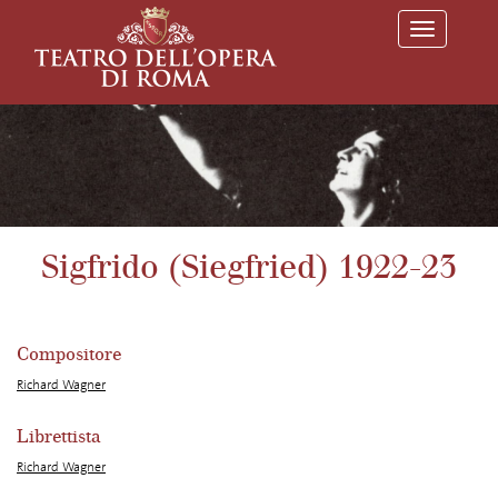
T
o
g
g
l
e
n
a
v
i
g
a
Sigfrido (Siegfried) 1922-23
t
i
o
n
Compositore
Richard Wagner
Librettista
Richard Wagner