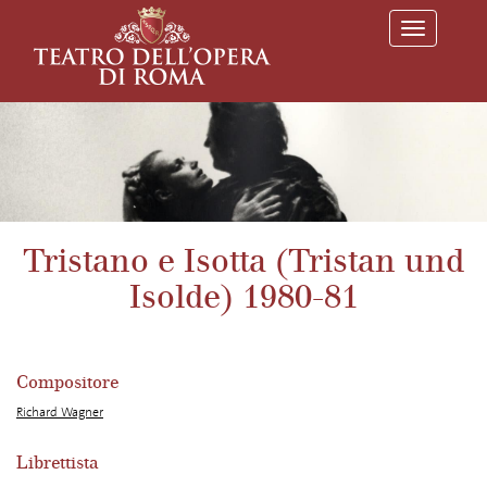
T
o
g
g
l
e
n
a
v
i
g
a
Tristano e Isotta (Tristan und
t
i
Isolde) 1980-81
o
n
Compositore
Richard Wagner
Librettista