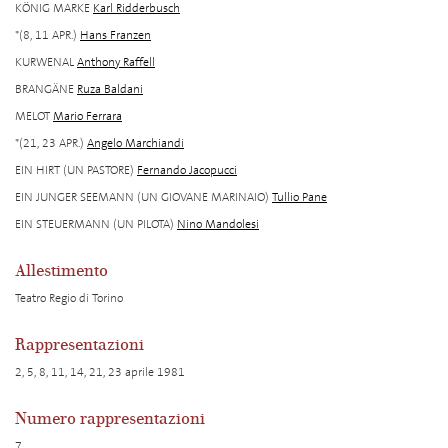
KÖNIG MARKE
Karl Ridderbusch
*(8, 11 APR.)
Hans Franzen
KURWENAL
Anthony Raffell
BRANGÄNE
Ruza Baldani
MELOT
Mario Ferrara
*(21, 23 APR.)
Angelo Marchiandi
EIN HIRT (UN PASTORE)
Fernando Jacopucci
EIN JUNGER SEEMANN (UN GIOVANE MARINAIO)
Tullio Pane
EIN STEUERMANN (UN PILOTA)
Nino Mandolesi
Allestimento
Teatro Regio di Torino
Rappresentazioni
2, 5, 8, 11, 14, 21, 23 aprile 1981
Numero rappresentazioni
7