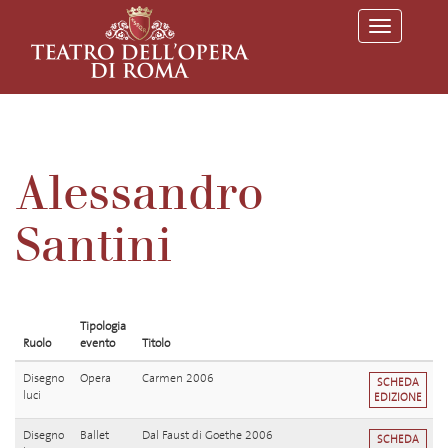
T
o
g
g
l
e
n
a
v
Alessandro
i
g
a
Santini
t
i
o
n
Tipologia
Ruolo
evento
Titolo
Disegno
Opera
Carmen 2006
SCHEDA
luci
EDIZIONE
Disegno
Ballet
Dal Faust di Goethe 2006
SCHEDA