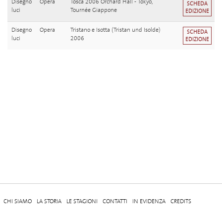
Disegno
Opera
Tosca 2006 Orchard Hall - Tokyo,
SCHEDA
luci
Tournée Giappone
EDIZIONE
Disegno
Opera
Tristano e Isotta (Tristan und Isolde)
SCHEDA
luci
2006
EDIZIONE
CHI SIAMO
LA STORIA
LE STAGIONI
CONTATTI
IN EVIDENZA
CREDITS