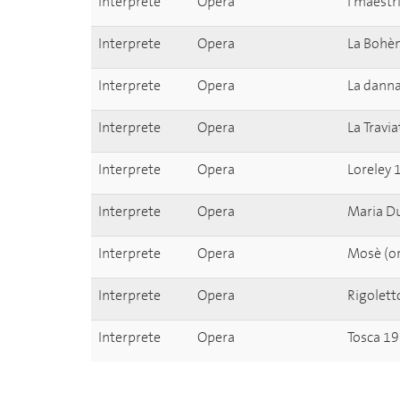
Interprete
Opera
I maestr
Interprete
Opera
La Bohè
Interprete
Opera
La danna
Interprete
Opera
La Travi
Interprete
Opera
Loreley
Interprete
Opera
Maria Du
Interprete
Opera
Mosè (or
Interprete
Opera
Rigolet
Interprete
Opera
Tosca 1