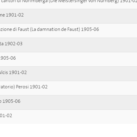
i cantori di Norimberga (Die Meistersinger von Nürnberg) 1901-0
me 1901-02
zione di Faust (La damnation de Faust) 1905-06
ata 1902-03
 1905-06
lcis 1901-02
atorio) Perosi 1901-02
to 1905-06
901-02