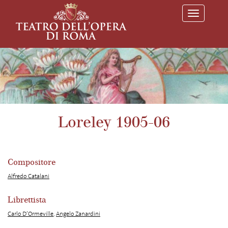
T
o
g
g
l
e
n
a
v
i
g
a
Loreley 1905-06
t
i
o
n
Compositore
Alfredo Catalani
Librettista
Carlo D’Ormeville
,
Angelo Zanardini