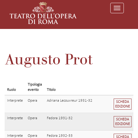
T
o
g
g
l
e
n
a
v
Augusto Prot
i
g
a
t
i
o
Tipologia
n
Ruolo
evento
Titolo
Interprete
Opera
Adriana Lecouvreur 1931-32
SCHEDA
EDIZIONE
Interprete
Opera
Fedora 1931-32
SCHEDA
EDIZIONE
Interprete
Opera
Fedora 1932-33
SCHEDA