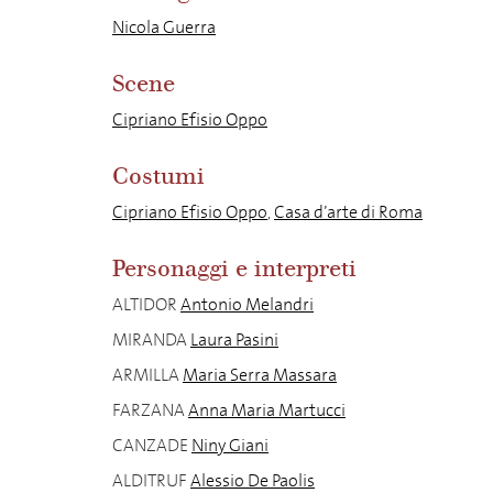
Nicola Guerra
Scene
Cipriano Efisio Oppo
Costumi
Cipriano Efisio Oppo
,
Casa d’arte di Roma
Personaggi e interpreti
ALTIDOR
Antonio Melandri
MIRANDA
Laura Pasini
ARMILLA
Maria Serra Massara
FARZANA
Anna Maria Martucci
CANZADE
Niny Giani
ALDITRUF
Alessio De Paolis