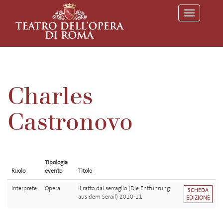
T
o
g
g
l
e
n
a
v
Charles
i
g
a
Castronovo
t
i
o
n
Tipologia
Ruolo
evento
Titolo
Interprete
Opera
Il ratto dal serraglio (Die Entführung
SCHEDA
aus dem Serail) 2010-11
EDIZIONE