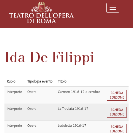
T
o
g
g
l
e
n
a
v
Ida De Filippi
i
g
a
t
i
o
Ruolo
Tipologia evento
Titolo
n
Interprete
Opera
Carmen 1916-17 dicembre
SCHEDA
EDIZIONE
Interprete
Opera
La Traviata 1916-17
SCHEDA
EDIZIONE
Interprete
Opera
Lodoletta 1916-17
SCHEDA
EDIZIONE