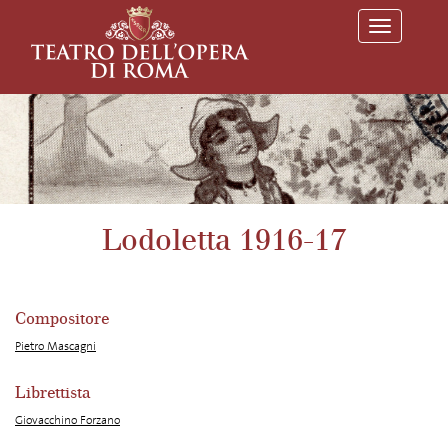
T
o
g
g
l
e
n
a
v
i
g
a
Lodoletta 1916-17
t
i
o
n
Compositore
Pietro Mascagni
Librettista
Giovacchino Forzano