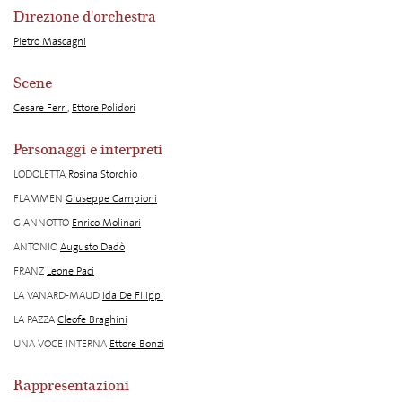
Direzione d'orchestra
Pietro Mascagni
Scene
Cesare Ferri
,
Ettore Polidori
Personaggi e interpreti
LODOLETTA
Rosina Storchio
FLAMMEN
Giuseppe Campioni
GIANNOTTO
Enrico Molinari
ANTONIO
Augusto Dadò
FRANZ
Leone Paci
LA VANARD-MAUD
Ida De Filippi
LA PAZZA
Cleofe Braghini
UNA VOCE INTERNA
Ettore Bonzi
Rappresentazioni