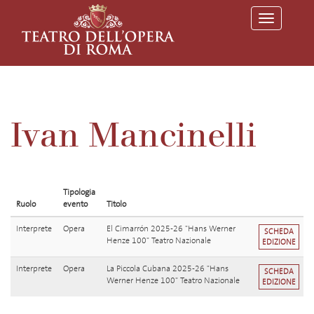
T
o
g
g
l
e
n
a
v
Ivan Mancinelli
i
g
a
t
i
o
Tipologia
n
Ruolo
evento
Titolo
Interprete
Opera
El Cimarrón 2025-26 "Hans Werner
SCHEDA
Henze 100" Teatro Nazionale
EDIZIONE
Interprete
Opera
La Piccola Cubana 2025-26 "Hans
SCHEDA
Werner Henze 100" Teatro Nazionale
EDIZIONE