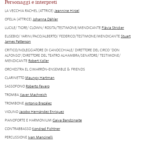
Personaggi e interpreti
LA VECCHIA RACHEL (ATTRICE)
Jeannine Hirzel
OFELIA (ATTRICE)
Johanna Dähler
LUCILE/ TIGRE/ CLOWN/ ROSITA/TESTIMONE/MENDICANTE
Flávia Stricker
EUSEBIO/ YARINI/PACO/ALBERTO/ FEDERICO/TESTIMONE/MENDICANTE
Stuart
James Patterson
CRITICO/NOLEGGIATORE DI CANOCCHIALE/ DIRETTORE DEL CIRCO "DON
ALFONSO"/DIRETTORE DEL TEATRO ALHAMBRA/SENATORE/ TESTIMONE/
MENDICANTE
Robert Koller
ORCHESTRA EL CIMARRÓN-ENSEMBLE & FRIENDS
CLARINETTO
Maurycy Hartman
SASSOFONO
Roberto Favaro
TROMBA
Xaver Machreich
TROMBONE
Antonio Brazàlez
VIOLINO
Jacobo Hernández Enriquez
PIANOFORTE E HARMONIUM
Gaiva Bandzinaite
CONTRABBASSO
Kondrad Fichtner
PERCUSSIONE
Ivan Mancinelli