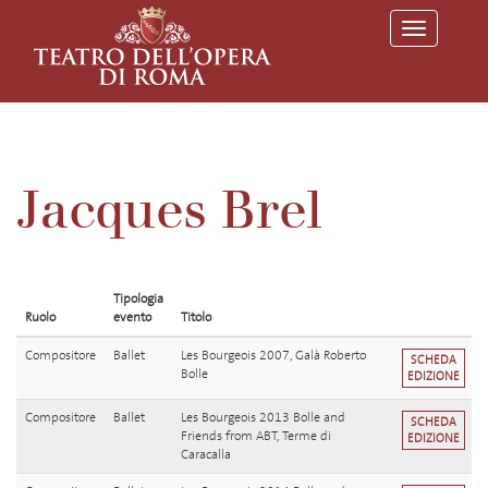
T
o
g
g
l
e
n
a
v
Jacques Brel
i
g
a
t
i
o
Tipologia
n
Ruolo
evento
Titolo
Compositore
Ballet
Les Bourgeois 2007, Galà Roberto
SCHEDA
Bolle
EDIZIONE
Compositore
Ballet
Les Bourgeois 2013 Bolle and
SCHEDA
Friends from ABT, Terme di
EDIZIONE
Caracalla