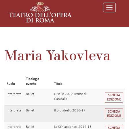
T
o
g
g
l
e
n
a
v
Maria Yakovleva
i
g
a
t
i
o
Tipologia
n
Ruolo
evento
Titolo
Interprete
Ballet
Giselle 2012 Terme di
SCHEDA
Caracalla
EDIZIONE
Interprete
Ballet
Il pipistrello 2016-17
SCHEDA
EDIZIONE
Interprete
Ballet
Lo Schiaccianoci 2014-15
SCHEDA