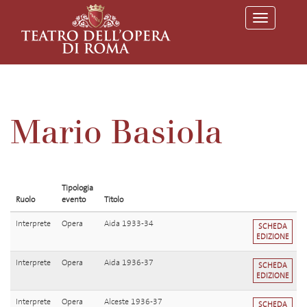
T
o
g
g
l
e
n
a
v
Mario Basiola
i
g
a
t
i
o
Tipologia
n
Ruolo
evento
Titolo
Interprete
Opera
Aida 1933-34
SCHEDA
EDIZIONE
Interprete
Opera
Aida 1936-37
SCHEDA
EDIZIONE
Interprete
Opera
Alceste 1936-37
SCHEDA