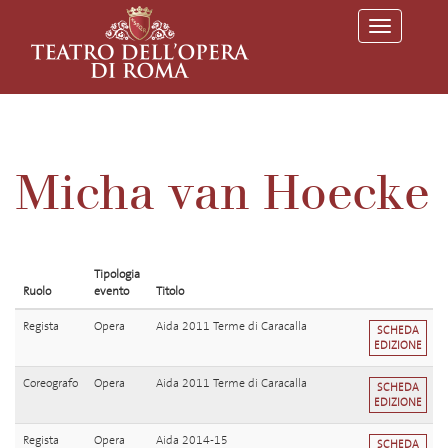
T
o
g
g
l
e
n
a
v
Micha van Hoecke
i
g
a
t
i
o
Tipologia
n
Ruolo
evento
Titolo
Regista
Opera
Aida 2011 Terme di Caracalla
SCHEDA
EDIZIONE
Coreografo
Opera
Aida 2011 Terme di Caracalla
SCHEDA
EDIZIONE
Regista
Opera
Aida 2014-15
SCHEDA