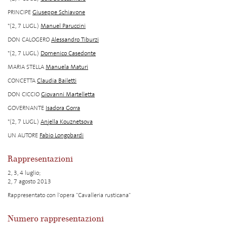
PRINCIPE
Giuseppe Schiavone
*(2, 7 LUGL.)
Manuel Paruccini
DON CALOGERO
Alessandro Tiburzi
*(2, 7 LUGL.)
Domenico Casedonte
MARIA STELLA
Manuela Maturi
CONCETTA
Claudia Bailetti
DON CICCIO
Giovanni Martelletta
GOVERNANTE
Isadora Gorra
*(2, 7 LUGL.)
Anjella Kouznetsova
UN AUTORE
Fabio Longobardi
Rappresentazioni
2, 3, 4 luglio;
2, 7 agosto 2013
Rappresentato con l'opera "Cavalleria rusticana"
Numero rappresentazioni