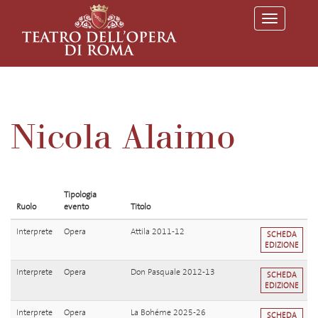
T
o
g
g
l
e
n
a
v
Nicola Alaimo
i
g
a
t
i
o
Tipologia
n
Ruolo
evento
Titolo
Interprete
Opera
Attila 2011-12
SCHEDA
EDIZIONE
Interprete
Opera
Don Pasquale 2012-13
SCHEDA
EDIZIONE
Interprete
Opera
La Bohéme 2025-26
SCHEDA