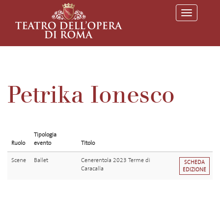
T
o
g
g
l
e
n
a
v
Petrika Ionesco
i
g
a
t
i
o
Tipologia
n
Ruolo
evento
Titolo
Scene
Ballet
Cenerentola 2023 Terme di
SCHEDA
Caracalla
EDIZIONE