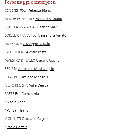
Personaggi e interpreti
CENERENTOLA
Rebecca Bianchi
ATTORE PRINCIPALE
Michele Satriano
SORELLASTRA ROSA
Susanna Salvi
SORELLASTRA VERDE
Alessandra Amato
MATRIGNA
Giuseppe Depalo
PRODUTTORE
Alessio Rezza
MAESTRO DI BALLO
Claudio Cocino
REGISTA
Antonello Mastrangelo
IL PADRE
Damiano Mongelli
AIUTO REGISTA
Mike Derrua
SARTE
Eva Cornacchia
*
Nadia Khan
*
Pui San Tsang
VIOLINISTI
Giordano Cagnin
*
Paolo Gentile