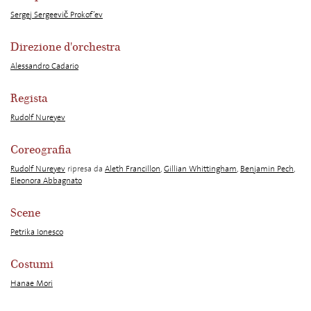
Sergej Sergeevič Prokof’ev
Direzione d'orchestra
Alessandro Cadario
Regista
Rudolf Nureyev
Coreografia
Rudolf Nureyev
ripresa da
Aleth Francillon
,
Gillian Whittingham
,
Benjamin Pech
,
Eleonora Abbagnato
Scene
Petrika Ionesco
Costumi
Hanae Mori