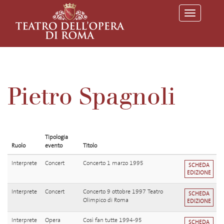
T
o
g
g
l
e
n
a
v
Pietro Spagnoli
i
g
a
t
i
o
Tipologia
n
Ruolo
evento
Titolo
Interprete
Concert
Concerto 1 marzo 1995
SCHEDA
EDIZIONE
Interprete
Concert
Concerto 9 ottobre 1997 Teatro
SCHEDA
Olimpico di Roma
EDIZIONE
Interprete
Opera
Così fan tutte 1994-95
SCHEDA