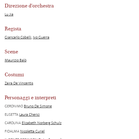
Direzione d'orchestra
Lu Jia
Regista
Giancarlo Cobelli
,
Ivo Guerra
Scene
Maurizio Balò
Costumi
Zaira De Vincentis
Personaggi e interpreti
GERONIMO
Bruno De Simone
ELISETTA
Laura Cherici
CAROLINA
Elizabeth Norberg Schulz
FIDALMA
Nicoletta Curiel