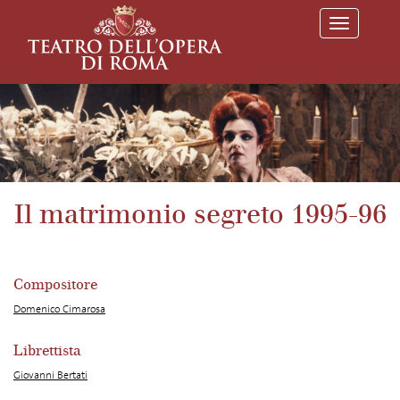
T
o
g
g
l
e
n
a
v
i
g
a
Il matrimonio segreto 1995-96
t
i
o
n
Compositore
Domenico Cimarosa
Librettista
Giovanni Bertati