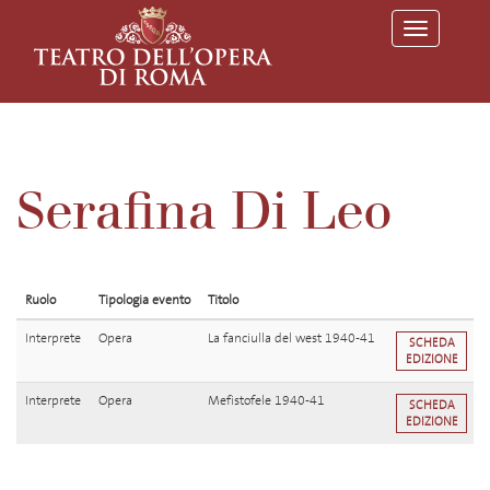
T
o
g
g
l
e
n
a
v
Serafina Di Leo
i
g
a
t
i
o
Ruolo
Tipologia evento
Titolo
n
Interprete
Opera
La fanciulla del west 1940-41
SCHEDA
EDIZIONE
Interprete
Opera
Mefistofele 1940-41
SCHEDA
EDIZIONE