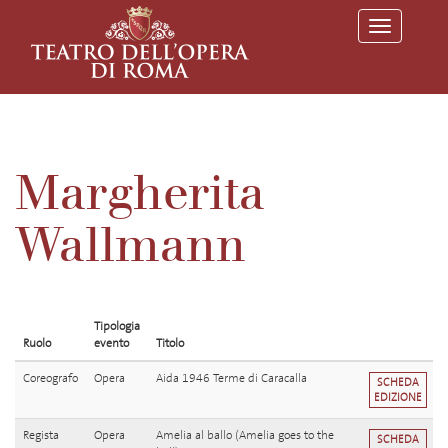
T
o
g
g
l
e
n
a
v
Margherita
i
g
a
Wallmann
t
i
o
n
Tipologia
Ruolo
evento
Titolo
Coreografo
Opera
Aida 1946 Terme di Caracalla
SCHEDA
EDIZIONE
Regista
Opera
Amelia al ballo (Amelia goes to the
SCHEDA