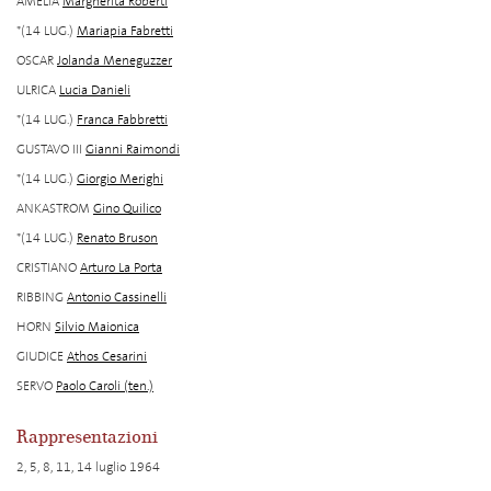
AMELIA
Margherita Roberti
*(14 LUG.)
Mariapia Fabretti
OSCAR
Jolanda Meneguzzer
ULRICA
Lucia Danieli
*(14 LUG.)
Franca Fabbretti
GUSTAVO III
Gianni Raimondi
*(14 LUG.)
Giorgio Merighi
ANKASTROM
Gino Quilico
*(14 LUG.)
Renato Bruson
CRISTIANO
Arturo La Porta
RIBBING
Antonio Cassinelli
HORN
Silvio Maionica
GIUDICE
Athos Cesarini
SERVO
Paolo Caroli (ten.)
Rappresentazioni
2, 5, 8, 11, 14 luglio 1964