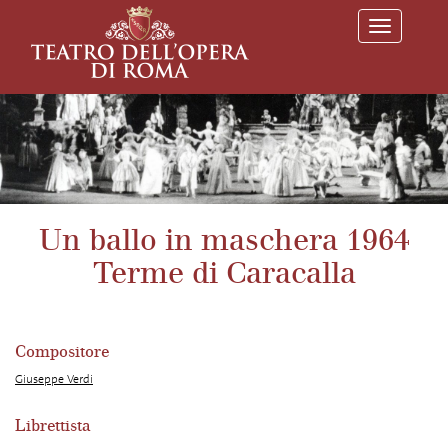
T
o
g
g
l
e
n
a
v
i
g
a
Un ballo in maschera 1964
t
i
Terme di Caracalla
o
n
Compositore
Giuseppe Verdi
Librettista