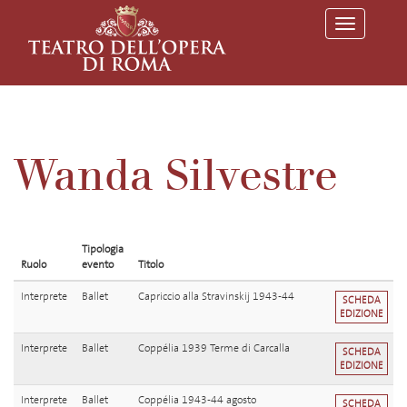
T
o
g
g
l
e
n
a
v
Wanda Silvestre
i
g
a
t
i
o
Tipologia
n
Ruolo
evento
Titolo
Interprete
Ballet
Capriccio alla Stravinskij 1943-44
SCHEDA
EDIZIONE
Interprete
Ballet
Coppélia 1939 Terme di Carcalla
SCHEDA
EDIZIONE
Interprete
Ballet
Coppélia 1943-44 agosto
SCHEDA