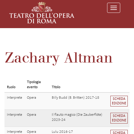
T
o
g
g
l
e
n
a
v
Zachary Altman
i
g
a
t
i
o
Tipologia
n
Ruolo
evento
Titolo
Interprete
Opera
Billy Budd (B. Britten) 2017-18
SCHEDA
EDIZIONE
Interprete
Opera
Il flauto magico (Die Zauberflöte)
SCHEDA
2023-24
EDIZIONE
Interprete
Opera
Lulu 2016-17
SCHEDA