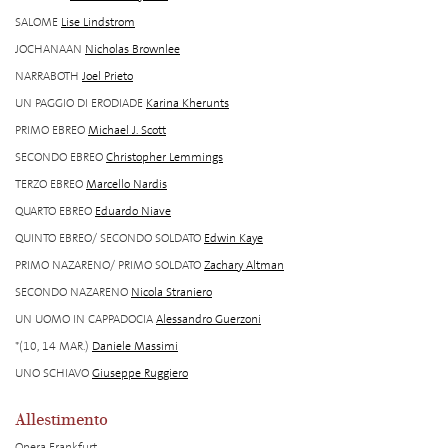
SALOME
Lise Lindstrom
JOCHANAAN
Nicholas Brownlee
NARRABOTH
Joel Prieto
UN PAGGIO DI ERODIADE
Karina Kherunts
PRIMO EBREO
Michael J. Scott
SECONDO EBREO
Christopher Lemmings
TERZO EBREO
Marcello Nardis
QUARTO EBREO
Eduardo Niave
QUINTO EBREO/ SECONDO SOLDATO
Edwin Kaye
PRIMO NAZARENO/ PRIMO SOLDATO
Zachary Altman
SECONDO NAZARENO
Nicola Straniero
UN UOMO IN CAPPADOCIA
Alessandro Guerzoni
*(10, 14 MAR.)
Daniele Massimi
UNO SCHIAVO
Giuseppe Ruggiero
Allestimento
Opera Frankfurt