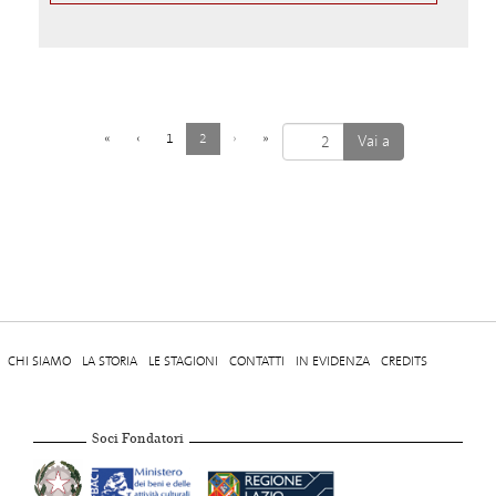
(
«
‹
1
2
›
»
c
o
r
r
e
n
t
e
)
CHI SIAMO
LA STORIA
LE STAGIONI
CONTATTI
IN EVIDENZA
CREDITS
Soci Fondatori