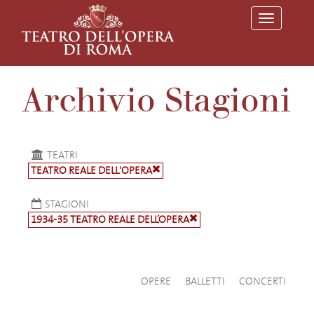
T
o
g
g
l
e
Archivio Stagioni
n
a
v
i
g
a
TEATRI
t
TEATRO REALE DELL'OPERA
i
o
n
STAGIONI
1934-35 TEATRO REALE DELL’OPERA
OPERE
BALLETTI
CONCERTI