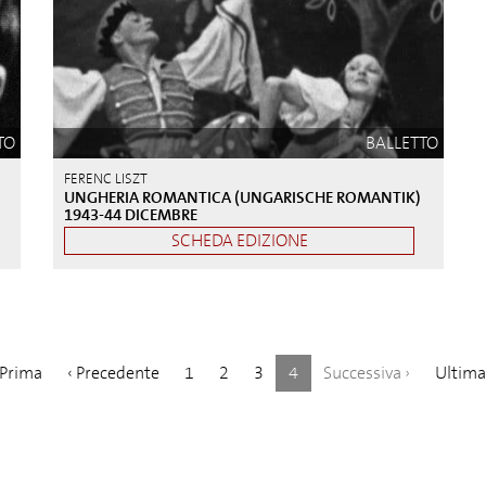
TO
BALLETTO
FERENC LISZT
UNGHERIA ROMANTICA (UNGARISCHE ROMANTIK)
1943-44 DICEMBRE
SCHEDA EDIZIONE
(
Prima
‹
Precedente
1
2
3
4
Successiva
›
Ultim
c
o
r
r