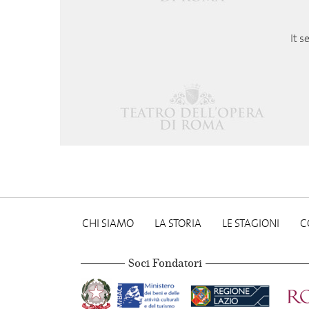
It s
CHI SIAMO
LA STORIA
LE STAGIONI
C
Soci Fondatori