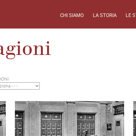
CHI SIAMO
LA STORIA
LE S
agioni
IONI