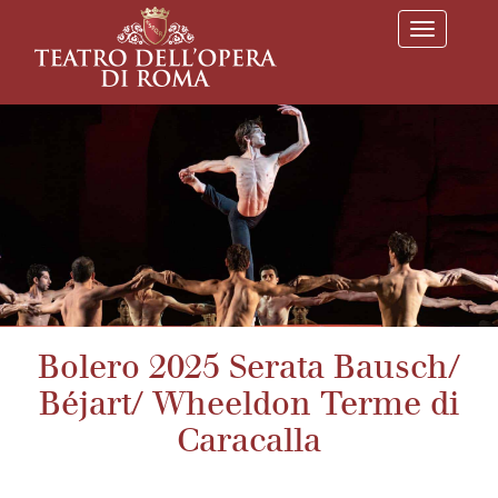
T
o
g
g
l
e
n
a
v
i
g
a
t
i
o
n
Bolero 2025 Serata Bausch/
Béjart/ Wheeldon Terme di
Caracalla