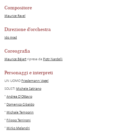
Compositore
Maurice Ravel
Direzione d'orchestra
Ido Arad
Coreografia
Maurice Béjart
ripresa da
Piotr Nardelli
Personaggi e interpreti
UN UOMO
Friedemann Vogel
SOLISTI
Michele Satriano
*
Andrea D’Ottavio
*
Domenico Gibaldo
*
Michale Temporin
*
Filippo Terrinoni
*
Mirko Melandri