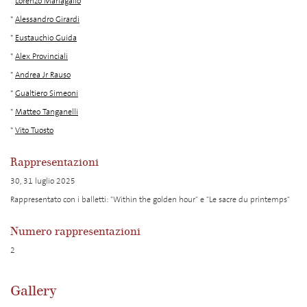
*
Lorenzo Mariagallo
*
Alessandro Girardi
*
Eustauchio Guida
*
Alex Provinciali
*
Andrea Jr Rauso
*
Gualtiero Simeoni
*
Matteo Tanganelli
*
Vito Tuosto
Rappresentazioni
30, 31 luglio 2025
Rappresentato con i balletti: "Within the golden hour" e "Le sacre du printemps"
Numero rappresentazioni
2
Gallery