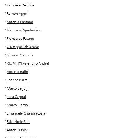
*
Samuele De Luca
*
Ramon Agnelli
*
Antonio Cassano
*
Tommaso Spadaccino
*
Francesco Fasano
*
Giuseppe Schiavone
*
Simone Coluccio
FIGURANTI
Valentino Andrei
*
Antonio Balbi
*
Fedrico Barra
*
Marco Beljulji
*
Luca Cappai
*
Marco Ciardo
*
Emanuele Chandracosta
*
Fabriziode Sibi
*
Anton Ershov