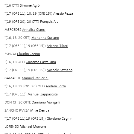
*(16 OTT.)
Simone Agrò
*(17 (ORE 11), 18, 19 (ORE 15))
Alessio Rezza
*(19 (ORE 20), 20 OTT.)
François Alu
MERCEDES
Annalisa Cianci
*(16, 18, 20 OTT.)
Marianna Suriano
*(17 (ORE 11),19 (ORE 15))
Arianna Tiberi
ESPADA
Claudio Cocino
*(16, 18 OTT.)
Giacomo Castellana
*(17 (ORE 11),19 (ORE 15))
Michele Satriano
GAMACHE
Manuel Paruccini
*(16, 18, 19 (ORE 20) OTT.)
Andrea Forza
*(17 (ORE 11))
Manuel Zappacosta
DON CHISCIOTTE
Damiano Mongelli
SANCHO PANZA
Mike Derrua
*(17 (ORE 11),19 (ORE 15))
Giordano Cagnin
LORENZO
Michael Morrone