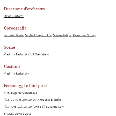
Direzione d'orchestra
David Garforth
Coreografia
Laurent Hilaire
,
Mikhail Baryshnikov
,
Marius Petipa
,
Alexander Gorsky
Scene
Vladimir Radunsky
,
A. J. Weissbard
Costumi
Vladimir Radunsky
Personaggi e interpreti
KITRI
Evgenia Obraztsova
*(16, 19 (ORE 20), 20 OTT.)
Rebecca Bianchi
*(17 (ORE 11), 18, 19 (ORE 15))
Susanna Salvi
BASILIO
Davide Dato