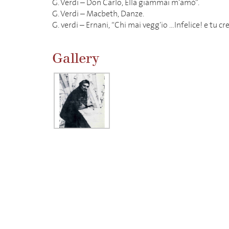
G. Verdi – Don Carlo, Ella giammai m’amò”.
G. Verdi – Macbeth, Danze.
G. verdi – Ernani, “Chi mai vegg’io …Infelice! e tu cre
Gallery