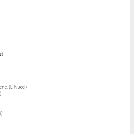
s)
ene. (L. Nucci)
)
i)