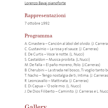
Lorenzo Bavaj pianoforte
Rappresentazioni
7 ottobre 1992
Programma
A. Ginastera – Canciòn al àbol del olvido. (J. Carrera
C. Gustavinio – La rosa y el sauce. (J. Carreras)
E. De Curtis – Voce ‘e notte. (L. Nucci)
S. Gastaldon – Musica proibita. (L.Nucci)
M. De Falla – El paño moreno; Polo. (J.Carreras)
B. Cherubini – La strada nel bosco; Ti voglio tanto b
T. Nacho – Tengo nostalgia de ti; Intima. (J. Carreras
R. Leoncavallo – Mattinata. (J. Carreras)
E. Di Capua – ‘O sole mio. (L. Nucci)
J. De Dios Filiberto – Caminito. (J. Carreras e L. Nucc
Gallery