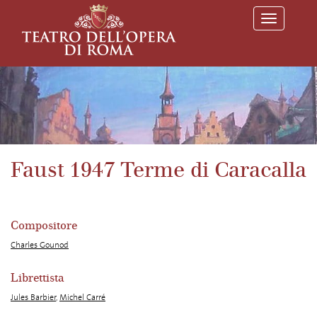
T
o
g
g
l
e
n
a
v
i
g
a
Faust 1947 Terme di Caracalla
t
i
o
n
Compositore
Charles Gounod
Librettista
Jules Barbier
,
Michel Carré