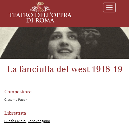
T
o
g
g
l
e
n
a
v
i
g
a
La fanciulla del west 1918-19
t
i
o
n
Compositore
Giacomo Puccini
Librettista
Guelfo Civinini
,
Carlo Zangarini