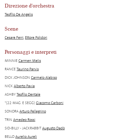
Direzione d'orchestra
Teofilo De Angelis
Scene
Cesare Ferri
,
Ettore Polidori
Personaggi e interpreti
MINNIE
Carmen Melis
RANCE
Taurino Parvis
DICK JOHNSON
Carmelo Alabiso
NICK
Alberto Pavia
ASHBY
Teofilo Dentale
*(22 MAG. E SEGG)
Giacomo Carboni
SONORA
Arturo Pellegrino
TRIN
Amedeo Rossi
SID-BILLY - JACKRABBIT
Augusto Dadò
BELLO
Aurelio Aureli